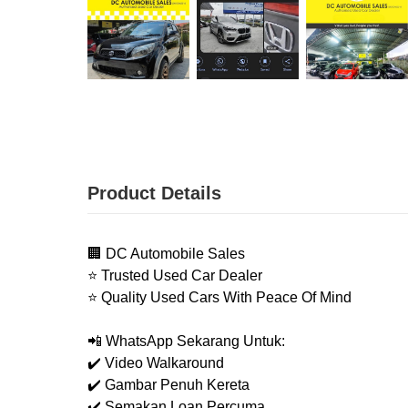
Product Details
🏢 DC Automobile Sales
⭐ Trusted Used Car Dealer
⭐ Quality Used Cars With Peace Of Mind
📲 WhatsApp Sekarang Untuk:
✔️ Video Walkaround
✔️ Gambar Penuh Kereta
✔️ Semakan Loan Percuma