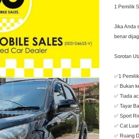
1 Pemilik 
Jika Anda 
benar dijag
Sorotan Ut
✅1 Pemilik
✅ Bukan ker
✅ Tiada acc
✅ Tayar Ba
✅ Sport Ri
✅ Cat Luara
✅ Ruang D