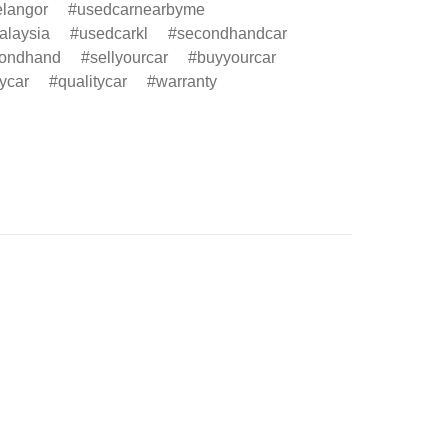
elangor
usedcarnearbyme
alaysia
usedcarkl
secondhandcar
condhand
sellyourcar
buyyourcar
ycar
qualitycar
warranty