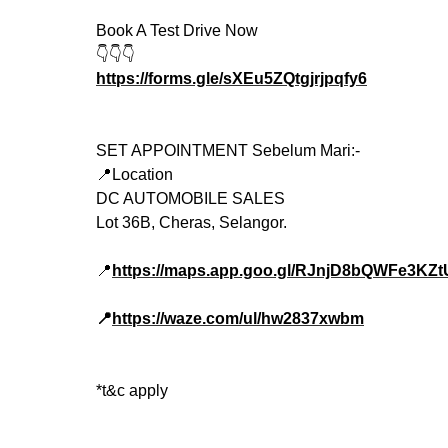
Book A Test Drive Now
👇👇👇
https://forms.gle/sXEu5ZQtgjrjpqfy6
SET APPOINTMENT Sebelum Mari:-
📍Location
DC AUTOMOBILE SALES
Lot 36B, Cheras, Selangor.
📍
https://maps.app.goo.gl/RJnjD8bQWFe3KZt
📍
https://waze.com/ul/hw2837xwbm
*t&c apply