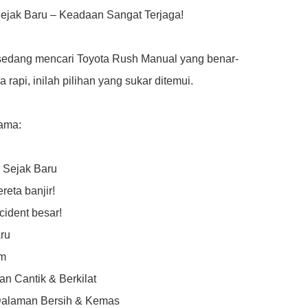
Sejak Baru – Keadaan Sangat Terjaga!

sedang mencari Toyota Rush Manual yang benar-
a rapi, inilah pilihan yang sukar ditemui.

ama:

 Sejak Baru

eta banjir!

ident besar!

ru

m

n Cantik & Berkilat

alaman Bersih & Kemas
