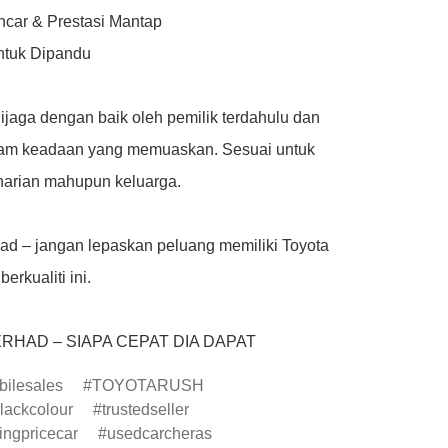
ncar & Prestasi Mantap

tuk Dipandu

dijaga dengan baik oleh pemilik terdahulu dan 
am keadaan yang memuaskan. Sesuai untuk 
arian mahupun keluarga.

had – jangan lepaskan peluang memiliki Toyota 
rkualiti ini.

ERHAD – SIAPA CEPAT DIA DAPAT
ilesales
TOYOTARUSH
lackcolour
trustedseller
ingpricecar
usedcarcheras