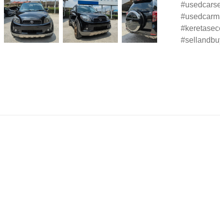
usedcars
usedcarm
keretase
sellandbu